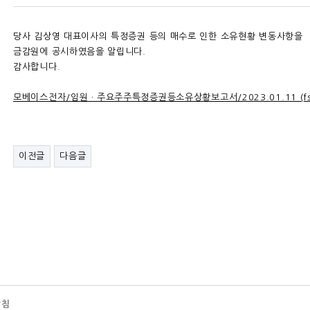
당사 김상영 대표이사의 특정증권 등의 매수로 인한 소유현황 변동사항을
금감원에 공시하였음을 알립니다.
감사합니다.
모베이스전자/임원ㆍ주요주주특정증권등소유상황보고서/2023.01.11 (fss.
이전글
다음글
방침