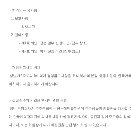
3.
회의의 목적사항
1.
보고사항
-
감사보고
2.
결의사항
-
제
1
호 의안
:
정관 일부 변경의 건
(
첨부 참조
)
-
제
2
호 의안
:
이사 선임의 건
(
첨부 참조
)
4.
경영참고사항 비치
상법 제
542
조의
4
에 의거 경영참고사항을 우리 회사의 본점
,
금융위원회
,
한국거래
비치하오니 참고하시기 바랍니다
.
5.
실질주주의 의결권 행사에 관한 사항
금번 우리회사의 주주총회에는 한국예탁결제원이 주주님들의 의결권을 행사할 
는 한국예탁결제원에 의사표시를 하실 필요가 없으며
,
종전과 같이 주주총회 참석
시거나
,
또는 위임장에 의거 의결권을 간접 행사 하실 수 있습니다
.