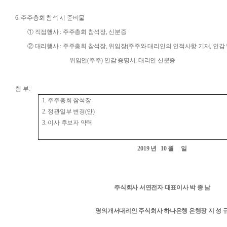
6.
주주총회 참석 시 준비물
① 직접행사
:
주주총회 참석장
,
신분증
② 대리행사
:
주주총회 참석장
,
위임장
(
주주와 대리인의 인적사항 기재
,
인감
위임인
(
주주
)
인감 증명서
,
대리인 신분증
첨 부
:
1.
주주총회 참석장
2.
정관일부 변경
(
안
)
3.
이사 후보자 약력
2019
년
10
월
일
주식회사 서연전자 대표이사 박 종 남
명의개서대리인 주식회사 하나은행 은행장 지 성 