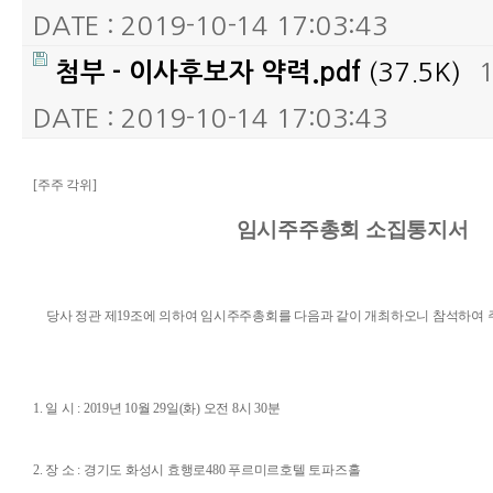
DATE : 2019-10-14 17:03:43
(37.5K)
첨부 - 이사후보자 약력.pdf
DATE : 2019-10-14 17:03:43
본문
[
주주 각위
]
임시주주총회 소집통지서
당사 정관 제
19
조에 의하여 임시주주총회를 다음과 같이 개최하오니 참석하여 
1.
일 시
: 2019
년
10
월
29
일
(
화
)
오전
8
시
30
분
2.
장 소
:
경기도 화성시 효행로
480
푸르미르호텔 토파즈홀