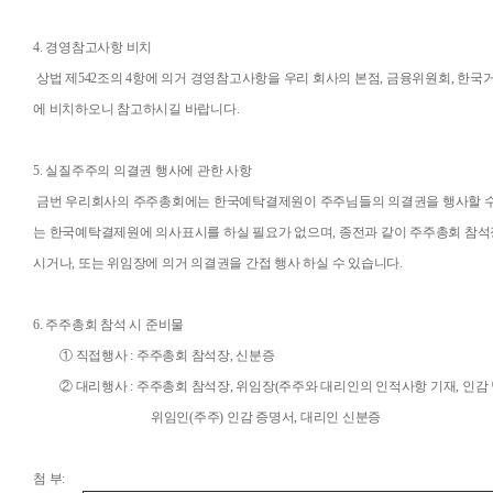
4.
경영참고사항 비치
상법 제
542
조의
4
항에 의거 경영참고사항을 우리 회사의 본점
,
금융위원회
,
한국거
에 비치하오니 참고하시길 바랍니다
.
5.
실질주주의 의결권 행사에 관한 사항
금번 우리회사의 주주총회에는 한국예탁결제원이 주주님들의 의결권을 행사할 
는 한국예탁결제원에 의사표시를 하실 필요가 없으며
,
종전과 같이 주주총회 참석
시거나
,
또는 위임장에 의거 의결권을 간접 행사 하실 수 있습니다
.
6.
주주총회 참석 시 준비물
① 직접행사
:
주주총회 참석장
,
신분증
② 대리행사
:
주주총회 참석장
,
위임장
(
주주와 대리인의 인적사항 기재
,
인감
위임인
(
주주
)
인감 증명서
,
대리인 신분증
첨 부
: