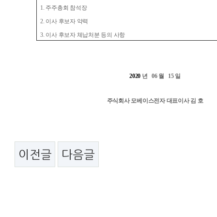
1.
주주총회 참석장
2.
이사 후보자 약력
3.
이사 후보자 체납처분 등의 사항
2020
년
06
월
15
일
주식회사 모베이스전자 대표이사 김 호
이전글
다음글