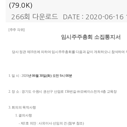
(79.0K)
266회 다운로드
DATE : 2020-06-16 
본문
[
주주 각위
]
임시주주총회 소집통지서
당사 정관 제
19
조에 의하여 임시주주총회를 다음과 같이 개최하오니 참석하여 
1.
일 시
: 2020
년
06
월
30
일
(
화
)
오전
9
시
00
분
2.
장 소
:
경기도 수원시 권선구 산업로
156
번길 ㈜모베이스전자
4
층 교육장
3.
회의의 목적사항
1.
결의사항
-
제
1
호 의안
:
사외이사 선임의 건
(
첨부 참조
)